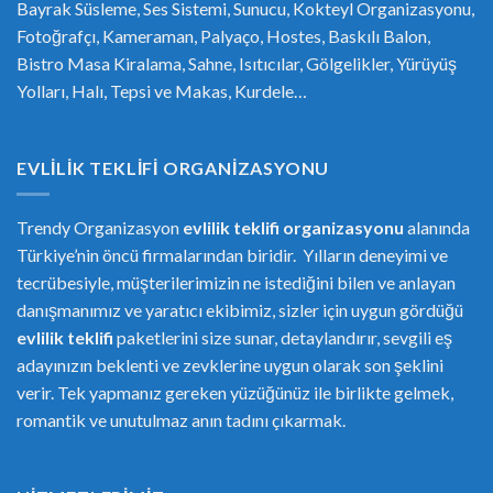
Bayrak Süsleme, Ses Sistemi, Sunucu, Kokteyl Organizasyonu,
Fotoğrafçı, Kameraman, Palyaço, Hostes, Baskılı Balon,
Bistro Masa Kiralama, Sahne, Isıtıcılar, Gölgelikler, Yürüyüş
Yolları, Halı, Tepsi ve Makas, Kurdele…
EVLILIK TEKLIFI ORGANIZASYONU
Trendy Organizasyon
evlilik teklifi
or
ganizasyonu
alanında
Türkiye’nin öncü firmalarından biridir. Yılların deneyimi ve
tecrübesiyle, müşterilerimizin ne istediğini bilen ve anlayan
danışmanımız ve yaratıcı ekibimiz, sizler için uygun gördüğü
evlilik teklifi
paketlerini size sunar, detaylandırır, sevgili eş
adayınızın beklenti ve zevklerine uygun olarak son şeklini
verir. Tek yapmanız gereken yüzüğünüz ile birlikte gelmek,
romantik ve unutulmaz anın tadını çıkarmak.