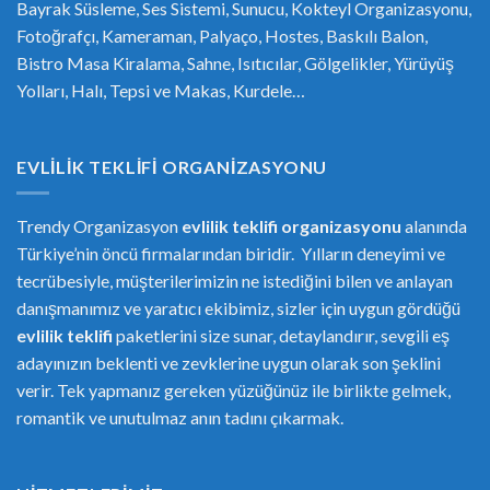
Bayrak Süsleme, Ses Sistemi, Sunucu, Kokteyl Organizasyonu,
Fotoğrafçı, Kameraman, Palyaço, Hostes, Baskılı Balon,
Bistro Masa Kiralama, Sahne, Isıtıcılar, Gölgelikler, Yürüyüş
Yolları, Halı, Tepsi ve Makas, Kurdele…
EVLILIK TEKLIFI ORGANIZASYONU
Trendy Organizasyon
evlilik teklifi
or
ganizasyonu
alanında
Türkiye’nin öncü firmalarından biridir. Yılların deneyimi ve
tecrübesiyle, müşterilerimizin ne istediğini bilen ve anlayan
danışmanımız ve yaratıcı ekibimiz, sizler için uygun gördüğü
evlilik teklifi
paketlerini size sunar, detaylandırır, sevgili eş
adayınızın beklenti ve zevklerine uygun olarak son şeklini
verir. Tek yapmanız gereken yüzüğünüz ile birlikte gelmek,
romantik ve unutulmaz anın tadını çıkarmak.