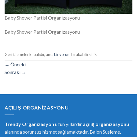
Baby Shower Partisi Organizasyonu
Baby Shower Partisi Organizasyonu
Geri izlemeler kapalıdır, ama
bir yorum
bırakabilirsiniz.
←
Önceki
Sonraki
→
AÇILIŞ ORGANIZASYONU
Trendy Organizasyon
uzun yıllardır
açılış organizasyonu
alanında sorunsuz hizmet sağlamaktadır. Balon Süsleme,