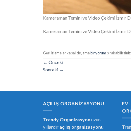
Kameraman Temini ve Video Çekimi İzmir 
Kameraman Temini ve Video Çekimi İzmir 
Geri izlemeler kapalıdır, ama
bir yorum
bırakabilirsiniz
←
Önceki
Sonraki
→
AÇILIŞ ORGANIZASYONU
EVL
OR
Trendy Organizasyon
uzun
yıllardır
açılış organizasyonu
Tre