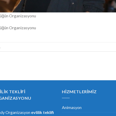
Düğün Organizasyonu
Düğün Organizasyonu
.
ILIK TEKLIFI
HIZMETLERIMIZ
GANIZASYONU
Animasyon
ndy Organizasyon
evlilik teklifi