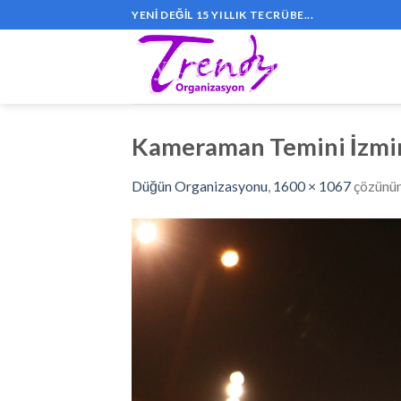
Skip
YENI DEĞIL 15 YILLIK TECRÜBE...
to
content
Kameraman Temini İzmi
Düğün Organizasyonu
,
1600 × 1067
çözünü