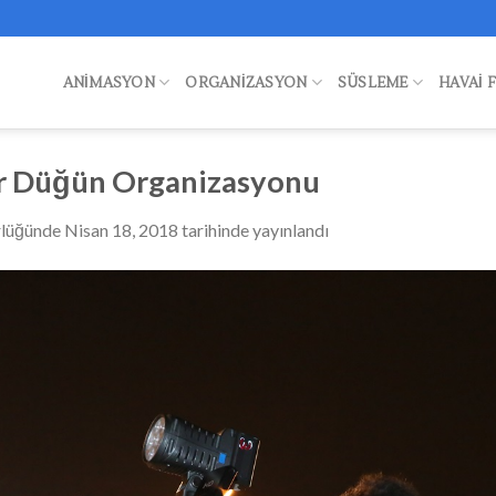
ANIMASYON
ORGANIZASYON
SÜSLEME
HAVAI 
r Düğün Organizasyonu
rlüğünde
Nisan 18, 2018
tarihinde yayınlandı