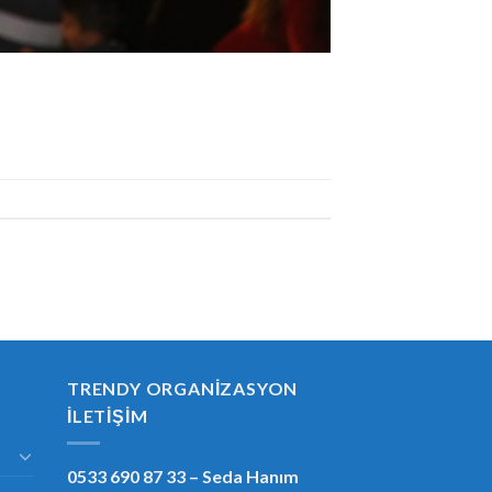
TRENDY ORGANIZASYON
İLETIŞIM
0533 690 87 33
– Seda Hanım