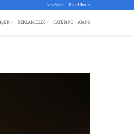
Ana Sayfa
Bize Ulaşın
FIŞEK
REKLAMCILIK
CATERING
AJANS