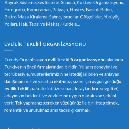
Bayrak Süsleme, Ses Sistemi, Sunucu, Kokteyl Organizasyonu,
Fotoğrafçı, Kameraman, Palyaço, Hostes, Baskılı Balon,
Bistro Masa Kiralama, Sahne, Isıtıcılar, Gölgelikler, Yürüyüş
Yolları, Halı, Tepsi ve Makas, Kurdele…
EVLILIK TEKLIFI ORGANIZASYONU
Trendy Organizasyon
evlilik teklifi
or
ganizasyonu
alanında
Türkiye’nin öncü firmalarından biridir. Yılların deneyimi ve
tecrübesiyle, müşterilerimizin ne istediğini bilen ve anlayan
danışmanımız ve yaratıcı ekibimiz, sizler için uygun gördüğü
evlilik teklifi
paketlerini size sunar, detaylandırır, sevgili eş
adayınızın beklenti ve zevklerine uygun olarak son şeklini
verir. Tek yapmanız gereken yüzüğünüz ile birlikte gelmek,
romantik ve unutulmaz anın tadını çıkarmak.