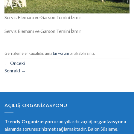
Servis Elemanı ve Garson Temini İzmir
Servis Elemanı ve Garson Temini İzmir
Geri izlemeler kapalıdır, ama
bir yorum
bırakabilirsiniz.
←
Önceki
Sonraki
→
AÇILIŞ ORGANIZASYONU
Trendy Organizasyon
uzun yıllardır
açılış organizasyonu
alanında sorunsuz hizmet sağlamaktadır. Balon Süsleme,