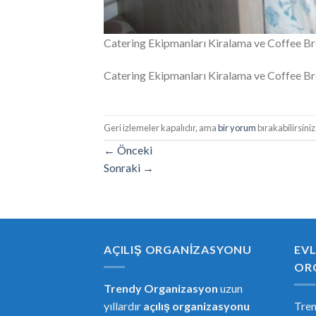
Catering Ekipmanları Kiralama ve Coffee Br
Catering Ekipmanları Kiralama ve Coffee Br
Geri izlemeler kapalıdır, ama
bir yorum
bırakabilirsiniz
←
Önceki
Sonraki
→
AÇILIŞ ORGANIZASYONU
EVL
OR
Trendy Organizasyon
uzun
yıllardır
açılış organizasyonu
Tre