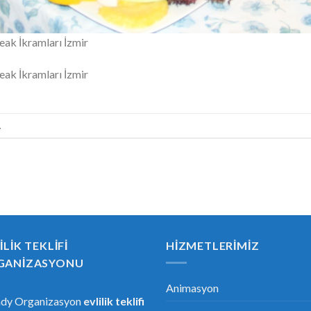
eak İkramları İzmir
eak İkramları İzmir
.
ILIK TEKLIFI
HIZMETLERIMIZ
GANIZASYONU
Animasyon
ndy Organizasyon
evlilik teklifi