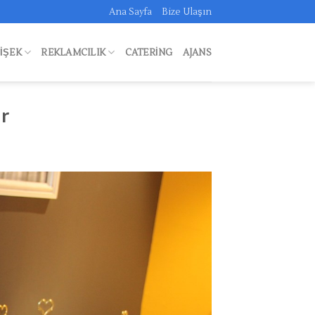
Ana Sayfa
Bize Ulaşın
FIŞEK
REKLAMCILIK
CATERING
AJANS
ir