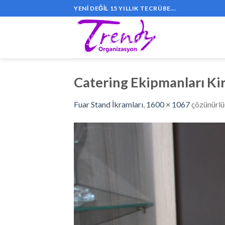
Skip
YENI DEĞIL 15 YILLIK TECRÜBE...
to
content
Catering Ekipmanları Kir
Fuar Stand İkramları
,
1600 × 1067
çözünürl