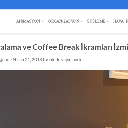
ANIMASYON
ORGANIZASYON
SÜSLEME
HAVAI 
alama ve Coffee Break İkramları İzm
üğünde
Nisan 21, 2018
tarihinde yayınlandı