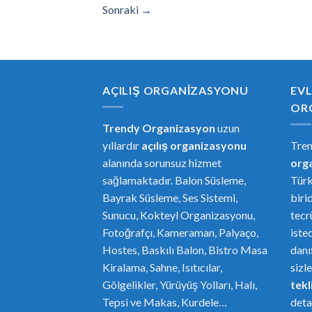
Sonraki
→
AÇILIŞ ORGANIZASYONU
EVL
OR
Trendy Organizasyon
uzun
yıllardır
açılış organizasyonu
Tre
alanında sorunsuz hizmet
or
g
sağlamaktadır. Balon Süsleme,
Türk
Bayrak Süsleme, Ses Sistemi,
biri
Sunucu, Kokteyl Organizasyonu,
tecr
Fotoğrafçı, Kameraman, Palyaço,
iste
Hostes, Baskılı Balon, Bistro Masa
danı
Kiralama, Sahne, Isıtıcılar,
sizl
Gölgelikler, Yürüyüş Yolları, Halı,
tekli
Tepsi ve Makas, Kurdele…
deta