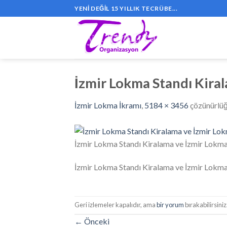
Skip
YENI DEĞIL 15 YILLIK TECRÜBE...
to
content
İzmir Lokma Standı Kiral
İzmir Lokma İkramı
,
5184 × 3456
çözünürlü
İzmir Lokma Standı Kiralama ve İzmir Lokma
İzmir Lokma Standı Kiralama ve İzmir Lokma
Geri izlemeler kapalıdır, ama
bir yorum
bırakabilirsiniz
←
Önceki