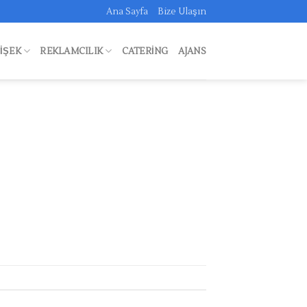
Ana Sayfa
Bize Ulaşın
FIŞEK
REKLAMCILIK
CATERING
AJANS