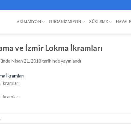
ANIMASYON
ORGANIZASYON
SÜSLEME
HAVAI 
ama ve İzmir Lokma İkramları
ğünde
Nisan 21, 2018
tarihinde yayınlandı
 İkramları
 İkramları
.