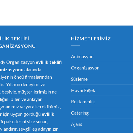
ILIK TEKLIFI
HIZMETLERIMIZ
GANIZASYONU
Animasyon
ndy Organizasyon
evlilik teklifi
Organizasyon
anizasyonu
alanında
iye’nin öncü firmalarından
Süsleme
dir. Yılların deneyimi ve
Havai Fişek
übesiyle, müşterilerimizin ne
diğini bilen ve anlayan
Reklamcılık
şmanımız ve yaratıcı ekibimiz,
Catering
er için uygun gördüğü
evlilik
fi
paketlerini size sunar,
Ajans
ylandırır, sevgili eş adayınızın