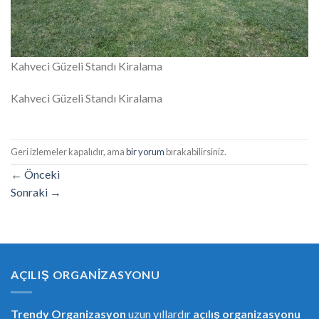
Kahveci Güzeli Standı Kiralama
Kahveci Güzeli Standı Kiralama
Geri izlemeler kapalıdır, ama
bir yorum
bırakabilirsiniz.
←
Önceki
Sonraki
→
AÇILIŞ ORGANIZASYONU
Trendy Organizasyon
uzun yıllardır
açılış organizasyonu