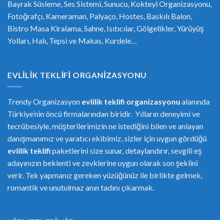
Bayrak Süsleme, Ses Sistemi, Sunucu, Kokteyl Organizasyonu,
Fotoğrafçı, Kameraman, Palyaço, Hostes, Baskılı Balon,
Bistro Masa Kiralama, Sahne, Isıtıcılar, Gölgelikler, Yürüyüş
Yolları, Halı, Tepsi ve Makas, Kurdele…
EVLILIK TEKLIFI ORGANIZASYONU
Trendy Organizasyon
evlilik teklifi
or
ganizasyonu
alanında
Türkiye’nin öncü firmalarından biridir. Yılların deneyimi ve
tecrübesiyle, müşterilerimizin ne istediğini bilen ve anlayan
danışmanımız ve yaratıcı ekibimiz, sizler için uygun gördüğü
evlilik teklifi
paketlerini size sunar, detaylandırır, sevgili eş
adayınızın beklenti ve zevklerine uygun olarak son şeklini
verir. Tek yapmanız gereken yüzüğünüz ile birlikte gelmek,
romantik ve unutulmaz anın tadını çıkarmak.