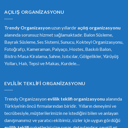
AÇILIŞ ORGANIZASYONU
Trendy Organizasyon
uzun yıllardır
açılış organizasyonu
alanında sorunsuz hizmet sağlamaktadır. Balon Süsleme,
Bayrak Süsleme, Ses Sistemi, Sunucu, Kokteyl Organizasyonu,
Fotoğrafçı, Kameraman, Palyaço, Hostes, Baskılı Balon,
Bistro Masa Kiralama, Sahne, Isıtıcılar, Gölgelikler, Yürüyüş
Yolları, Halı, Tepsi ve Makas, Kurdele…
EVLILIK TEKLIFI ORGANIZASYONU
Trendy Organizasyon
evlilik teklifi
or
ganizasyonu
alanında
Türkiye’nin öncü firmalarından biridir. Yılların deneyimi ve
tecrübesiyle, müşterilerimizin ne istediğini bilen ve anlayan
danışmanımız ve yaratıcı ekibimiz, sizler için uygun gördüğü
evlilik teklifi
paketlerini size sunar, detaylandırır, sevgili eş