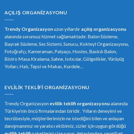
AÇILIŞ ORGANIZASYONU
Trendy Organizasyon
uzun yıllardır
açılış organizasyonu
alanında sorunsuz hizmet sağlamaktadır. Balon Süsleme,
Bayrak Süsleme, Ses Sistemi, Sunucu, Kokteyl Organizasyonu,
Fotoğrafçı, Kameraman, Palyaço, Hostes, Baskılı Balon,
Bistro Masa Kiralama, Sahne, Isıtıcılar, Gölgelikler, Yürüyüş
Yolları, Halı, Tepsi ve Makas, Kurdele…
EVLILIK TEKLIFI ORGANIZASYONU
Trendy Organizasyon
evlilik teklifi
or
ganizasyonu
alanında
Türkiye’nin öncü firmalarından biridir. Yılların deneyimi ve
tecrübesiyle, müşterilerimizin ne istediğini bilen ve anlayan
danışmanımız ve yaratıcı ekibimiz, sizler için uygun gördüğü
evlilik teklifi
paketlerini size sunar, detaylandırır, sevgili eş