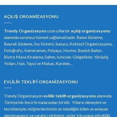
AÇILIŞ ORGANIZASYONU
Trendy Organizasyon
uzun yıllardır
açılış organizasyonu
alanında sorunsuz hizmet sağlamaktadır. Balon Süsleme,
Bayrak Süsleme, Ses Sistemi, Sunucu, Kokteyl Organizasyonu,
Fotoğrafçı, Kameraman, Palyaço, Hostes, Baskılı Balon,
Bistro Masa Kiralama, Sahne, Isıtıcılar, Gölgelikler, Yürüyüş
Yolları, Halı, Tepsi ve Makas, Kurdele…
EVLILIK TEKLIFI ORGANIZASYONU
Trendy Organizasyon
evlilik teklifi
or
ganizasyonu
alanında
Türkiye’nin öncü firmalarından biridir. Yılların deneyimi ve
tecrübesiyle, müşterilerimizin ne istediğini bilen ve anlayan
danışmanımız ve yaratıcı ekibimiz, sizler için uygun gördüğü