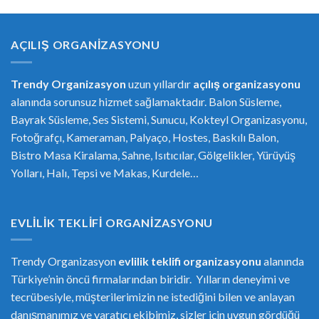
AÇILIŞ ORGANIZASYONU
Trendy Organizasyon
uzun yıllardır
açılış organizasyonu
alanında sorunsuz hizmet sağlamaktadır. Balon Süsleme,
Bayrak Süsleme, Ses Sistemi, Sunucu, Kokteyl Organizasyonu,
Fotoğrafçı, Kameraman, Palyaço, Hostes, Baskılı Balon,
Bistro Masa Kiralama, Sahne, Isıtıcılar, Gölgelikler, Yürüyüş
Yolları, Halı, Tepsi ve Makas, Kurdele…
EVLILIK TEKLIFI ORGANIZASYONU
Trendy Organizasyon
evlilik teklifi
or
ganizasyonu
alanında
Türkiye’nin öncü firmalarından biridir. Yılların deneyimi ve
tecrübesiyle, müşterilerimizin ne istediğini bilen ve anlayan
danışmanımız ve yaratıcı ekibimiz, sizler için uygun gördüğü