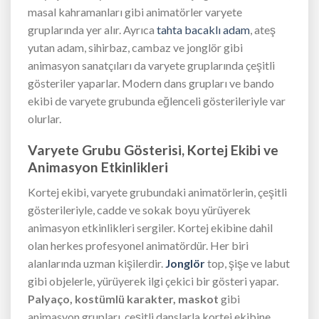
masal kahramanları gibi animatörler varyete
gruplarında yer alır. Ayrıca
tahta bacaklı adam
, ateş
yutan adam, sihirbaz, cambaz ve jonglör gibi
animasyon sanatçıları da varyete gruplarında çeşitli
gösteriler yaparlar. Modern dans grupları ve bando
ekibi de varyete grubunda eğlenceli gösterileriyle var
olurlar.
Varyete Grubu Gösterisi, Kortej Ekibi ve
Animasyon Etkinlikleri
Kortej ekibi, varyete grubundaki animatörlerin, çeşitli
gösterileriyle, cadde ve sokak boyu yürüyerek
animasyon etkinlikleri sergiler. Kortej ekibine dahil
olan herkes profesyonel animatördür. Her biri
alanlarında uzman kişilerdir.
Jonglör
top, şişe ve labut
gibi objelerle, yürüyerek ilgi çekici bir gösteri yapar.
Palyaço, kostümlü karakter, maskot
gibi
animasyon grupları, çeşitli danslarla kortej ekibine