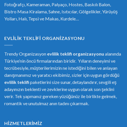
Fotoğrafçı, Kameraman, Palyaço, Hostes, Baskılı Balon,
Bistro Masa Kiralama, Sahne, Isıtıcılar, Gölgelikler, Yürüyüş
Yolları, Halı, Tepsi ve Makas, Kurdele…
EVLILIK TEKLIFI ORGANIZASYONU
Trendy Organizasyon
evlilik teklifi
or
ganizasyonu
alanında
Türkiye’nin öncü firmalarından biridir. Yılların deneyimi ve
tecrübesiyle, müşterilerimizin ne istediğini bilen ve anlayan
danışmanımız ve yaratıcı ekibimiz, sizler için uygun gördüğü
evlilik teklifi
paketlerini size sunar, detaylandırır, sevgili eş
adayınızın beklenti ve zevklerine uygun olarak son şeklini
verir. Tek yapmanız gereken yüzüğünüz ile birlikte gelmek,
romantik ve unutulmaz anın tadını çıkarmak.
HIZMETLERIMIZ