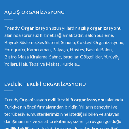
AÇILIŞ ORGANIZASYONU
Trendy Organizasyon
uzun yıllardır
açılış organizasyonu
alanında sorunsuz hizmet sağlamaktadır. Balon Süsleme,
Bayrak Süsleme, Ses Sistemi, Sunucu, Kokteyl Organizasyonu,
Fotoğrafçı, Kameraman, Palyaço, Hostes, Baskılı Balon,
Bistro Masa Kiralama, Sahne, Isıtıcılar, Gölgelikler, Yürüyüş
Yolları, Halı, Tepsi ve Makas, Kurdele…
EVLILIK TEKLIFI ORGANIZASYONU
Trendy Organizasyon
evlilik teklifi
or
ganizasyonu
alanında
Türkiye’nin öncü firmalarından biridir. Yılların deneyimi ve
tecrübesiyle, müşterilerimizin ne istediğini bilen ve anlayan
danışmanımız ve yaratıcı ekibimiz, sizler için uygun gördüğü
evlilik teklifi
paketlerini size sunar, detaylandırır, sevgili eş