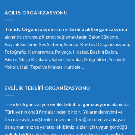
AÇILIŞ ORGANIZASYONU
Trendy Organizasyon
uzun yıllardır
açılış organizasyonu
alanında sorunsuz hizmet sağlamaktadır. Balon Süsleme,
Bayrak Süsleme, Ses Sistemi, Sunucu, Kokteyl Organizasyonu,
Fotoğrafçı, Kameraman, Palyaço, Hostes, Baskılı Balon,
Bistro Masa Kiralama, Sahne, Isıtıcılar, Gölgelikler, Yürüyüş
Yolları, Halı, Tepsi ve Makas, Kurdele…
EVLILIK TEKLIFI ORGANIZASYONU
Trendy Organizasyon
evlilik teklifi
or
ganizasyonu
alanında
Türkiye’nin öncü firmalarından biridir. Yılların deneyimi ve
tecrübesiyle, müşterilerimizin ne istediğini bilen ve anlayan
danışmanımız ve yaratıcı ekibimiz, sizler için uygun gördüğü
evlilik teklifi
paketlerini size sunar, detaylandırır, sevgili eş