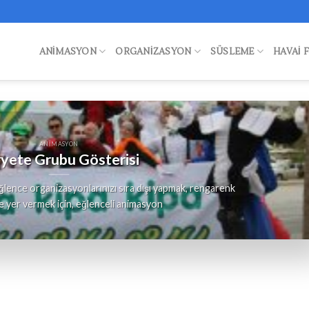
ANIMASYON
ORGANIZASYON
SÜSLEME
HAVAI 
ANIMASYON
yete Grubu Gösterisi
lence organizasyonlarınızı sıra dışı yapmak, rengarenk
e yer vermek için, eğlenceli animasyon