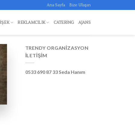
Ana Sayfa
Bize Ulaşın
FIŞEK
REKLAMCILIK
CATERING
AJANS
TRENDY ORGANIZASYON
İLETIŞIM
0533 690 87 33 Seda Hanım