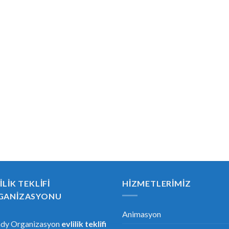
ILIK TEKLIFI
HIZMETLERIMIZ
GANIZASYONU
Animasyon
ndy Organizasyon
evlilik teklifi