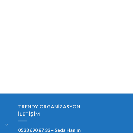
TRENDY ORGANIZASYON
İLETIŞIM
0533 690 87 33
– Seda Hanım