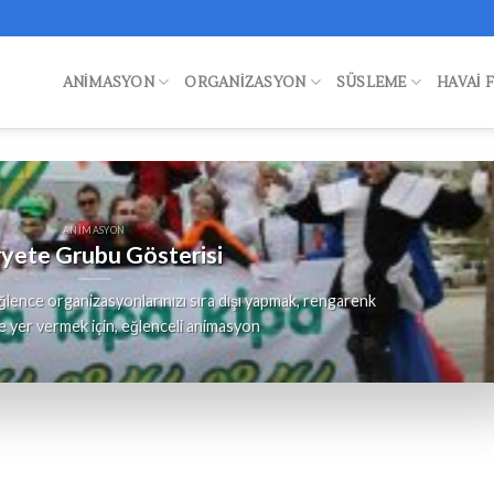
ANIMASYON
ORGANIZASYON
SÜSLEME
HAVAI 
ANIMASYON
yete Grubu Gösterisi
lence organizasyonlarınızı sıra dışı yapmak, rengarenk
e yer vermek için, eğlenceli animasyon