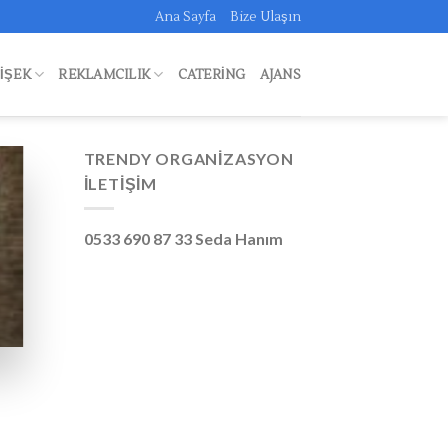
Ana Sayfa
Bize Ulaşın
FIŞEK
REKLAMCILIK
CATERING
AJANS
TRENDY ORGANIZASYON
İLETIŞIM
0533 690 87 33 Seda Hanım