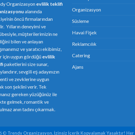
ndy Organizasyon
evlilik teklifi
Organizasyon
anizasyonu
alanında
iye’nin öncü firmalarından
Süsleme
dir. Yılların deneyimi ve
Havai Fişek
übesiyle, müşterilerimizin ne
diğini bilen ve anlayan
Reklamcılık
şmanımız ve yaratıcı ekibimiz,
Catering
er için uygun gördüğü
evlilik
fi
paketlerini size sunar,
Ajans
ylandırır, sevgili eş adayınızın
enti ve zevklerine uygun
ak son şeklini verir. Tek
anız gereken yüzüğünüz ile
ikte gelmek, romantik ve
ulmaz anın tadını çıkarmak.
26 ©
Trendy Organizasyon. İzinsiz İçerik Kopyalamak Yasaktır! Her 