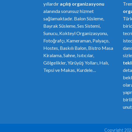
yıllardır
açılış organizasyonu
Tre
alanında sorunsuz hizmet
or
g
sağlamaktadır. Balon Süsleme,
Türk
Bayrak Süsleme, Ses Sistemi,
biri
Sunucu, Kokteyl Organizasyonu,
tecr
Fotoğrafçı, Kameraman, Palyaço,
iste
Hostes, Baskılı Balon, Bistro Masa
danı
Kiralama, Sahne, Isıtıcılar,
sizl
Gölgelikler, Yürüyüş Yolları, Halı,
tekli
Tepsi ve Makas, Kurdele…
deta
bekl
olar
yapm
birl
unut
Copyright 20