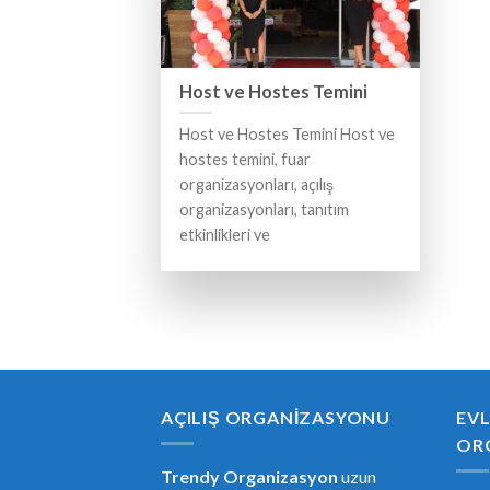
Host ve Hostes Temini
Host ve Hostes Temini Host ve
hostes temini, fuar
organizasyonları, açılış
organizasyonları, tanıtım
etkinlikleri ve
AÇILIŞ ORGANIZASYONU
EVL
OR
Trendy Organizasyon
uzun