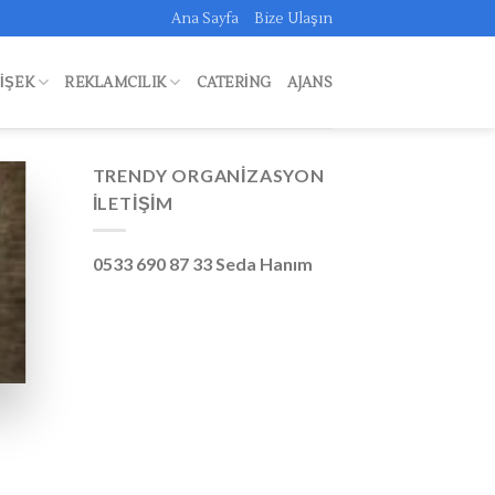
Ana Sayfa
Bize Ulaşın
FIŞEK
REKLAMCILIK
CATERING
AJANS
TRENDY ORGANIZASYON
İLETIŞIM
0533 690 87 33 Seda Hanım