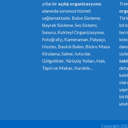
yıllardır
açılış organizasyonu
Tre
alanında sorunsuz hizmet
or
g
sağlamaktadır. Balon Süsleme,
Türk
Bayrak Süsleme, Ses Sistemi,
biri
Sunucu, Kokteyl Organizasyonu,
tecr
Fotoğrafçı, Kameraman, Palyaço,
iste
Hostes, Baskılı Balon, Bistro Masa
danı
Kiralama, Sahne, Isıtıcılar,
sizl
Gölgelikler, Yürüyüş Yolları, Halı,
tekli
Tepsi ve Makas, Kurdele…
deta
bekl
olar
yapm
birl
unut
Copyright 20