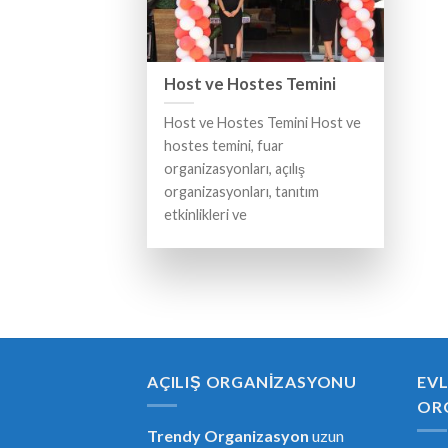
Host ve Hostes Temini
Host ve Hostes Temini Host ve
hostes temini, fuar
organizasyonları, açılış
organizasyonları, tanıtım
etkinlikleri ve
AÇILIŞ ORGANIZASYONU
EVL
OR
Trendy Organizasyon
uzun