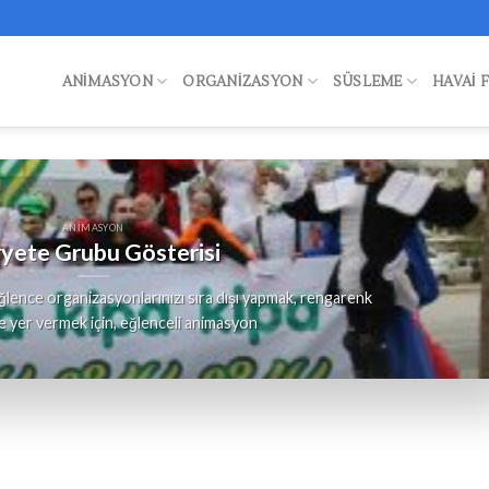
ANIMASYON
ORGANIZASYON
SÜSLEME
HAVAI 
ANIMASYON
yete Grubu Gösterisi
lence organizasyonlarınızı sıra dışı yapmak, rengarenk
e yer vermek için, eğlenceli animasyon