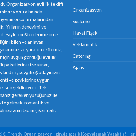
ndy Organizasyon
evlilik teklifi
Organizasyon
anizasyonu
alanında
iye’nin öncü firmalarından
Süsleme
dir. Yılların deneyimi ve
Havai Fişek
übesiyle, müşterilerimizin ne
diğini bilen ve anlayan
Reklamcılık
şmanımız ve yaratıcı ekibimiz,
Catering
er için uygun gördüğü
evlilik
fi
paketlerini size sunar,
Ajans
ylandırır, sevgili eş adayınızın
enti ve zevklerine uygun
ak son şeklini verir. Tek
anız gereken yüzüğünüz ile
ikte gelmek, romantik ve
ulmaz anın tadını çıkarmak.
26 ©
Trendy Organizasyon. İzinsiz İçerik Kopyalamak Yasaktır! Her 