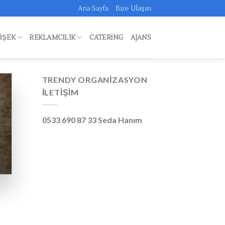
Ana Sayfa
Bize Ulaşın
FIŞEK
REKLAMCILIK
CATERING
AJANS
TRENDY ORGANIZASYON
İLETIŞIM
0533 690 87 33 Seda Hanım