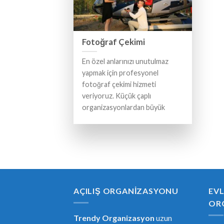
Fotoğraf Çekimi
En özel anlarınızı unutulmaz
yapmak için profesyonel
fotoğraf çekimi hizmeti
veriyoruz. Küçük çaplı
organizasyonlardan büyük
AÇILIŞ ORGANIZASYONU
EVL
OR
Trendy Organizasyon
uzun