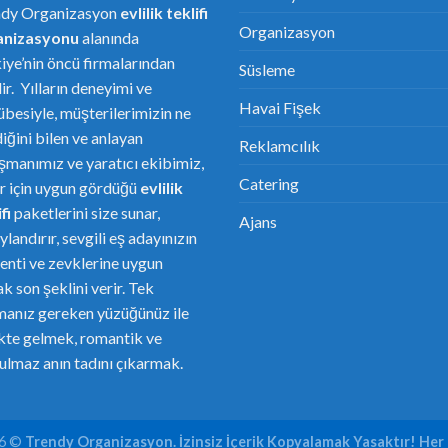
ndy Organizasyon
evlilik teklifi
Organizasyon
anizasyonu
alanında
iye’nin öncü firmalarından
Süsleme
dir. Yılların deneyimi ve
Havai Fişek
übesiyle, müşterilerimizin ne
diğini bilen ve anlayan
Reklamcılık
şmanımız ve yaratıcı ekibimiz,
Catering
er için uygun gördüğü
evlilik
fi
paketlerini size sunar,
Ajans
ylandırır, sevgili eş adayınızın
enti ve zevklerine uygun
ak son şeklini verir. Tek
anız gereken yüzüğünüz ile
ikte gelmek, romantik ve
ulmaz anın tadını çıkarmak.
26 ©
Trendy Organizasyon. İzinsiz İçerik Kopyalamak Yasaktır! Her 