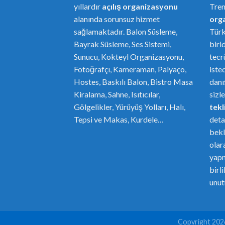
yıllardır
açılış organizasyonu
Tre
alanında sorunsuz hizmet
or
g
sağlamaktadır. Balon Süsleme,
Türk
Bayrak Süsleme, Ses Sistemi,
biri
Sunucu, Kokteyl Organizasyonu,
tecr
Fotoğrafçı, Kameraman, Palyaço,
iste
Hostes, Baskılı Balon, Bistro Masa
danı
Kiralama, Sahne, Isıtıcılar,
sizl
Gölgelikler, Yürüyüş Yolları, Halı,
tekli
Tepsi ve Makas, Kurdele…
deta
bekl
olar
yapm
birl
unut
Copyright 20