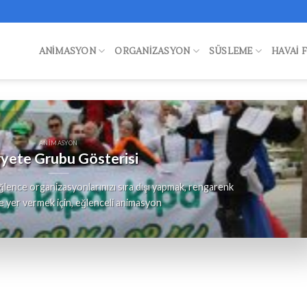
ANIMASYON
ORGANIZASYON
SÜSLEME
HAVAI 
ANIMASYON
yete Grubu Gösterisi
lence organizasyonlarınızı sıra dışı yapmak, rengarenk
e yer vermek için, eğlenceli animasyon