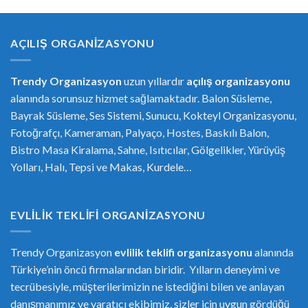
AÇILIŞ ORGANIZASYONU
Trendy Organizasyon
uzun yıllardır
açılış organizasyonu
alanında sorunsuz hizmet sağlamaktadır. Balon Süsleme,
Bayrak Süsleme, Ses Sistemi, Sunucu, Kokteyl Organizasyonu,
Fotoğrafçı, Kameraman, Palyaço, Hostes, Baskılı Balon,
Bistro Masa Kiralama, Sahne, Isıtıcılar, Gölgelikler, Yürüyüş
Yolları, Halı, Tepsi ve Makas, Kurdele…
EVLILIK TEKLIFI ORGANIZASYONU
Trendy Organizasyon
evlilik teklifi
or
ganizasyonu
alanında
Türkiye’nin öncü firmalarından biridir. Yılların deneyimi ve
tecrübesiyle, müşterilerimizin ne istediğini bilen ve anlayan
danışmanımız ve yaratıcı ekibimiz, sizler için uygun gördüğü