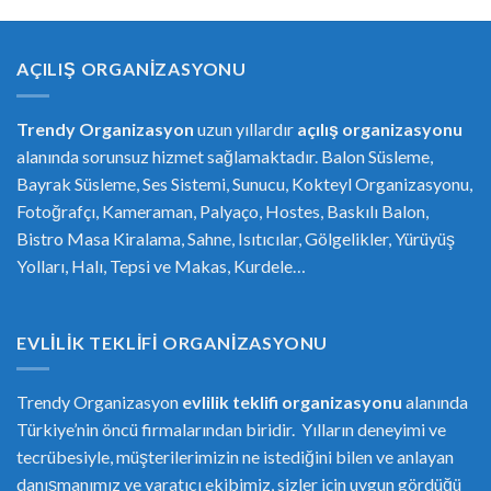
AÇILIŞ ORGANIZASYONU
Trendy Organizasyon
uzun yıllardır
açılış organizasyonu
alanında sorunsuz hizmet sağlamaktadır. Balon Süsleme,
Bayrak Süsleme, Ses Sistemi, Sunucu, Kokteyl Organizasyonu,
Fotoğrafçı, Kameraman, Palyaço, Hostes, Baskılı Balon,
Bistro Masa Kiralama, Sahne, Isıtıcılar, Gölgelikler, Yürüyüş
Yolları, Halı, Tepsi ve Makas, Kurdele…
EVLILIK TEKLIFI ORGANIZASYONU
Trendy Organizasyon
evlilik teklifi
or
ganizasyonu
alanında
Türkiye’nin öncü firmalarından biridir. Yılların deneyimi ve
tecrübesiyle, müşterilerimizin ne istediğini bilen ve anlayan
danışmanımız ve yaratıcı ekibimiz, sizler için uygun gördüğü