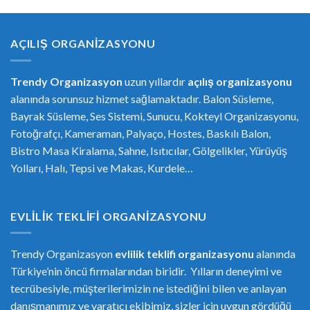
AÇILIŞ ORGANIZASYONU
Trendy Organizasyon
uzun yıllardır
açılış organizasyonu
alanında sorunsuz hizmet sağlamaktadır. Balon Süsleme,
Bayrak Süsleme, Ses Sistemi, Sunucu, Kokteyl Organizasyonu,
Fotoğrafçı, Kameraman, Palyaço, Hostes, Baskılı Balon,
Bistro Masa Kiralama, Sahne, Isıtıcılar, Gölgelikler, Yürüyüş
Yolları, Halı, Tepsi ve Makas, Kurdele…
EVLILIK TEKLIFI ORGANIZASYONU
Trendy Organizasyon
evlilik teklifi
or
ganizasyonu
alanında
Türkiye’nin öncü firmalarından biridir. Yılların deneyimi ve
tecrübesiyle, müşterilerimizin ne istediğini bilen ve anlayan
danışmanımız ve yaratıcı ekibimiz, sizler için uygun gördüğü