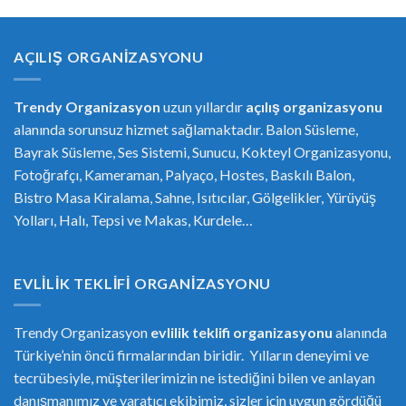
AÇILIŞ ORGANIZASYONU
Trendy Organizasyon
uzun yıllardır
açılış organizasyonu
alanında sorunsuz hizmet sağlamaktadır. Balon Süsleme,
Bayrak Süsleme, Ses Sistemi, Sunucu, Kokteyl Organizasyonu,
Fotoğrafçı, Kameraman, Palyaço, Hostes, Baskılı Balon,
Bistro Masa Kiralama, Sahne, Isıtıcılar, Gölgelikler, Yürüyüş
Yolları, Halı, Tepsi ve Makas, Kurdele…
EVLILIK TEKLIFI ORGANIZASYONU
Trendy Organizasyon
evlilik teklifi
or
ganizasyonu
alanında
Türkiye’nin öncü firmalarından biridir. Yılların deneyimi ve
tecrübesiyle, müşterilerimizin ne istediğini bilen ve anlayan
danışmanımız ve yaratıcı ekibimiz, sizler için uygun gördüğü