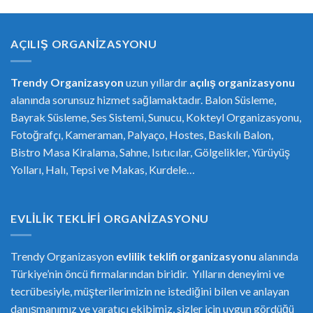
AÇILIŞ ORGANIZASYONU
Trendy Organizasyon
uzun yıllardır
açılış organizasyonu
alanında sorunsuz hizmet sağlamaktadır. Balon Süsleme,
Bayrak Süsleme, Ses Sistemi, Sunucu, Kokteyl Organizasyonu,
Fotoğrafçı, Kameraman, Palyaço, Hostes, Baskılı Balon,
Bistro Masa Kiralama, Sahne, Isıtıcılar, Gölgelikler, Yürüyüş
Yolları, Halı, Tepsi ve Makas, Kurdele…
EVLILIK TEKLIFI ORGANIZASYONU
Trendy Organizasyon
evlilik teklifi
or
ganizasyonu
alanında
Türkiye’nin öncü firmalarından biridir. Yılların deneyimi ve
tecrübesiyle, müşterilerimizin ne istediğini bilen ve anlayan
danışmanımız ve yaratıcı ekibimiz, sizler için uygun gördüğü