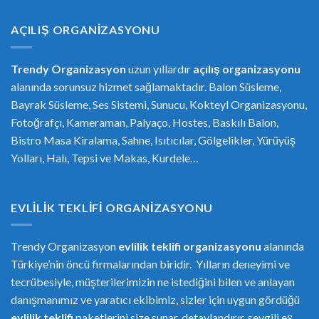
AÇILIŞ ORGANIZASYONU
Trendy Organizasyon
uzun yıllardır
açılış organizasyonu
alanında sorunsuz hizmet sağlamaktadır. Balon Süsleme,
Bayrak Süsleme, Ses Sistemi, Sunucu, Kokteyl Organizasyonu,
Fotoğrafçı, Kameraman, Palyaço, Hostes, Baskılı Balon,
Bistro Masa Kiralama, Sahne, Isıtıcılar, Gölgelikler, Yürüyüş
Yolları, Halı, Tepsi ve Makas, Kurdele…
EVLILIK TEKLIFI ORGANIZASYONU
Trendy Organizasyon
evlilik teklifi
or
ganizasyonu
alanında
Türkiye’nin öncü firmalarından biridir. Yılların deneyimi ve
tecrübesiyle, müşterilerimizin ne istediğini bilen ve anlayan
danışmanımız ve yaratıcı ekibimiz, sizler için uygun gördüğü
evlilik teklifi
paketlerini size sunar, detaylandırır, sevgili eş