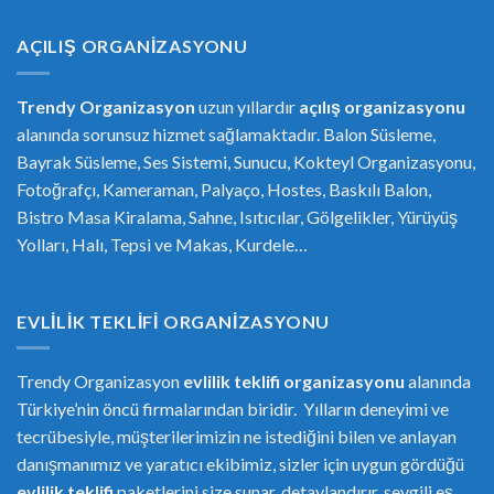
AÇILIŞ ORGANIZASYONU
Trendy Organizasyon
uzun yıllardır
açılış organizasyonu
alanında sorunsuz hizmet sağlamaktadır. Balon Süsleme,
Bayrak Süsleme, Ses Sistemi, Sunucu, Kokteyl Organizasyonu,
Fotoğrafçı, Kameraman, Palyaço, Hostes, Baskılı Balon,
Bistro Masa Kiralama, Sahne, Isıtıcılar, Gölgelikler, Yürüyüş
Yolları, Halı, Tepsi ve Makas, Kurdele…
EVLILIK TEKLIFI ORGANIZASYONU
Trendy Organizasyon
evlilik teklifi
or
ganizasyonu
alanında
Türkiye’nin öncü firmalarından biridir. Yılların deneyimi ve
tecrübesiyle, müşterilerimizin ne istediğini bilen ve anlayan
danışmanımız ve yaratıcı ekibimiz, sizler için uygun gördüğü
evlilik teklifi
paketlerini size sunar, detaylandırır, sevgili eş