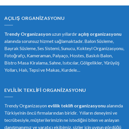
AÇILIŞ ORGANIZASYONU
Trendy Organizasyon
uzun yıllardır
açılış organizasyonu
alanında sorunsuz hizmet sağlamaktadır. Balon Süsleme,
Bayrak Süsleme, Ses Sistemi, Sunucu, Kokteyl Organizasyonu,
Fotoğrafçı, Kameraman, Palyaço, Hostes, Baskılı Balon,
Bistro Masa Kiralama, Sahne, Isıtıcılar, Gölgelikler, Yürüyüş
Yolları, Halı, Tepsi ve Makas, Kurdele…
EVLILIK TEKLIFI ORGANIZASYONU
Trendy Organizasyon
evlilik teklifi
or
ganizasyonu
alanında
Türkiye’nin öncü firmalarından biridir. Yılların deneyimi ve
tecrübesiyle, müşterilerimizin ne istediğini bilen ve anlayan
danışmanımız ve yaratıcı ekibimiz, sizler için uygun gördüğü