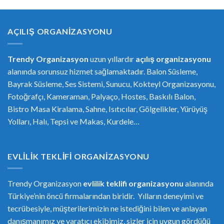
AÇILIŞ ORGANIZASYONU
Trendy Organizasyon
uzun yıllardır
açılış organizasyonu
alanında sorunsuz hizmet sağlamaktadır. Balon Süsleme,
Bayrak Süsleme, Ses Sistemi, Sunucu, Kokteyl Organizasyonu,
Fotoğrafçı, Kameraman, Palyaço, Hostes, Baskılı Balon,
Bistro Masa Kiralama, Sahne, Isıtıcılar, Gölgelikler, Yürüyüş
Yolları, Halı, Tepsi ve Makas, Kurdele…
EVLILIK TEKLIFI ORGANIZASYONU
Trendy Organizasyon
evlilik teklifi
or
ganizasyonu
alanında
Türkiye’nin öncü firmalarından biridir. Yılların deneyimi ve
tecrübesiyle, müşterilerimizin ne istediğini bilen ve anlayan
danışmanımız ve yaratıcı ekibimiz, sizler için uygun gördüğü