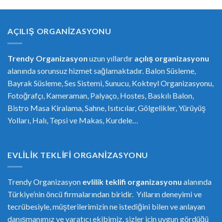
AÇILIŞ ORGANIZASYONU
Trendy Organizasyon
uzun yıllardır
açılış organizasyonu
alanında sorunsuz hizmet sağlamaktadır. Balon Süsleme,
Bayrak Süsleme, Ses Sistemi, Sunucu, Kokteyl Organizasyonu,
Fotoğrafçı, Kameraman, Palyaço, Hostes, Baskılı Balon,
Bistro Masa Kiralama, Sahne, Isıtıcılar, Gölgelikler, Yürüyüş
Yolları, Halı, Tepsi ve Makas, Kurdele…
EVLILIK TEKLIFI ORGANIZASYONU
Trendy Organizasyon
evlilik teklifi
or
ganizasyonu
alanında
Türkiye’nin öncü firmalarından biridir. Yılların deneyimi ve
tecrübesiyle, müşterilerimizin ne istediğini bilen ve anlayan
danışmanımız ve yaratıcı ekibimiz, sizler için uygun gördüğü