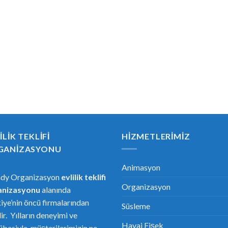
ILIK TEKLIFI
HIZMETLERIMIZ
GANIZASYONU
Animasyon
ndy Organizasyon
evlilik teklifi
Organizasyon
anizasyonu
alanında
iye’nin öncü firmalarından
Süsleme
dir. Yılların deneyimi ve
Havai Fişek
übesiyle, müşterilerimizin ne