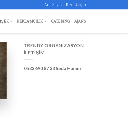
Ana Sayfa
Bize Ulaşın
FIŞEK
REKLAMCILIK
CATERING
AJANS
TRENDY ORGANIZASYON
İLETIŞIM
0533 690 87 33 Seda Hanım