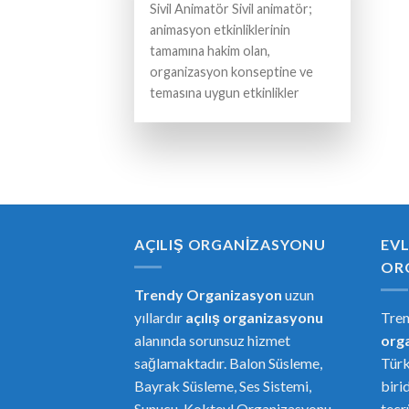
Sivil Animatör Sivil animatör;
animasyon etkinliklerinin
tamamına hakim olan,
organizasyon konseptine ve
temasına uygun etkinlikler
AÇILIŞ ORGANIZASYONU
EVL
OR
Trendy Organizasyon
uzun
yıllardır
açılış organizasyonu
Tre
alanında sorunsuz hizmet
or
g
sağlamaktadır. Balon Süsleme,
Türk
Bayrak Süsleme, Ses Sistemi,
biri
Sunucu, Kokteyl Organizasyonu,
tecr