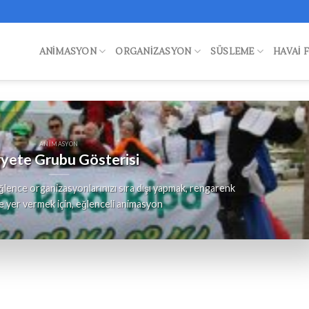
ANIMASYON
ORGANIZASYON
SÜSLEME
HAVAI 
ANIMASYON
yete Grubu Gösterisi
lence organizasyonlarınızı sıra dışı yapmak, rengarenk
e yer vermek için, eğlenceli animasyon