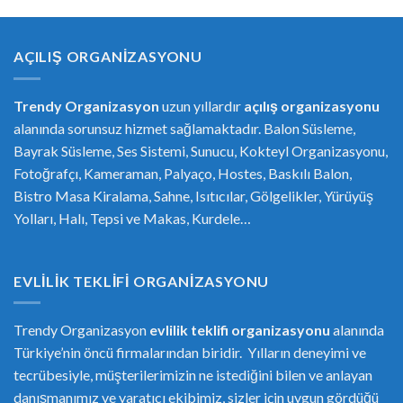
AÇILIŞ ORGANIZASYONU
Trendy Organizasyon
uzun yıllardır
açılış organizasyonu
alanında sorunsuz hizmet sağlamaktadır. Balon Süsleme,
Bayrak Süsleme, Ses Sistemi, Sunucu, Kokteyl Organizasyonu,
Fotoğrafçı, Kameraman, Palyaço, Hostes, Baskılı Balon,
Bistro Masa Kiralama, Sahne, Isıtıcılar, Gölgelikler, Yürüyüş
Yolları, Halı, Tepsi ve Makas, Kurdele…
EVLILIK TEKLIFI ORGANIZASYONU
Trendy Organizasyon
evlilik teklifi
or
ganizasyonu
alanında
Türkiye’nin öncü firmalarından biridir. Yılların deneyimi ve
tecrübesiyle, müşterilerimizin ne istediğini bilen ve anlayan
danışmanımız ve yaratıcı ekibimiz, sizler için uygun gördüğü