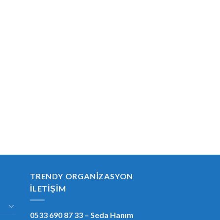
TRENDY ORGANIZASYON
İLETIŞIM
0533 690 87 33
– Seda Hanım