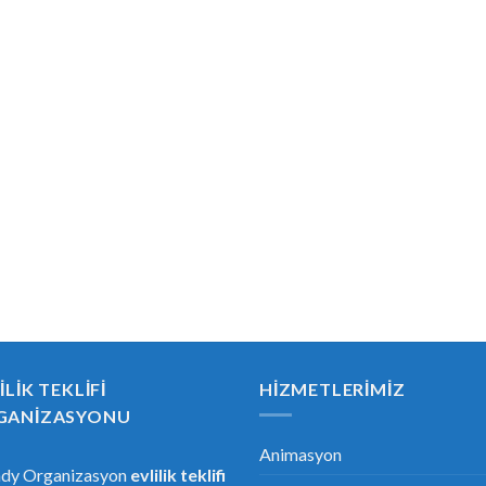
ILIK TEKLIFI
HIZMETLERIMIZ
GANIZASYONU
Animasyon
ndy Organizasyon
evlilik teklifi