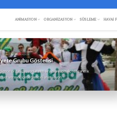
ANIMASYON
ORGANIZASYON
SÜSLEME
HAVAI 
ANIMASYON
yete Grubu Gösterisi
lence organizasyonlarınızı sıra dışı yapmak, rengarenk
e yer vermek için, eğlenceli animasyon