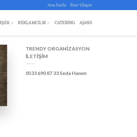
Ana Sayfa
Bize Ulaşın
FIŞEK
REKLAMCILIK
CATERING
AJANS
TRENDY ORGANIZASYON
İLETIŞIM
0533 690 87 33 Seda Hanım