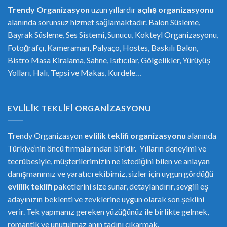
Trendy Organizasyon
uzun yıllardır
açılış organizasyonu
alanında sorunsuz hizmet sağlamaktadır. Balon Süsleme,
Bayrak Süsleme, Ses Sistemi, Sunucu, Kokteyl Organizasyonu,
Fotoğrafçı, Kameraman, Palyaço, Hostes, Baskılı Balon,
Bistro Masa Kiralama, Sahne, Isıtıcılar, Gölgelikler, Yürüyüş
Yolları, Halı, Tepsi ve Makas, Kurdele…
EVLILIK TEKLIFI ORGANIZASYONU
Trendy Organizasyon
evlilik teklifi
or
ganizasyonu
alanında
Türkiye’nin öncü firmalarından biridir. Yılların deneyimi ve
tecrübesiyle, müşterilerimizin ne istediğini bilen ve anlayan
danışmanımız ve yaratıcı ekibimiz, sizler için uygun gördüğü
evlilik teklifi
paketlerini size sunar, detaylandırır, sevgili eş
adayınızın beklenti ve zevklerine uygun olarak son şeklini
verir. Tek yapmanız gereken yüzüğünüz ile birlikte gelmek,
romantik ve unutulmaz anın tadını çıkarmak.