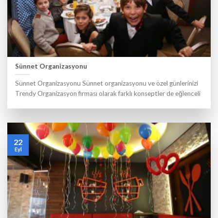
Sünnet Organizasyonu
Sünnet Organizasyonu Sünnet organizasyonu ve özel günlerinizi
Trendy Organizasyon firması olarak farklı konseptler de eğlenceli
22
Eyl