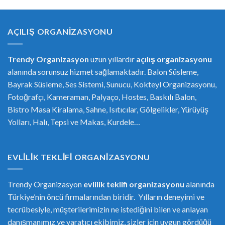
AÇILIŞ ORGANIZASYONU
Trendy Organizasyon
uzun yıllardır
açılış organizasyonu
alanında sorunsuz hizmet sağlamaktadır. Balon Süsleme,
Bayrak Süsleme, Ses Sistemi, Sunucu, Kokteyl Organizasyonu,
Fotoğrafçı, Kameraman, Palyaço, Hostes, Baskılı Balon,
Bistro Masa Kiralama, Sahne, Isıtıcılar, Gölgelikler, Yürüyüş
Yolları, Halı, Tepsi ve Makas, Kurdele…
EVLILIK TEKLIFI ORGANIZASYONU
Trendy Organizasyon
evlilik teklifi
or
ganizasyonu
alanında
Türkiye’nin öncü firmalarından biridir. Yılların deneyimi ve
tecrübesiyle, müşterilerimizin ne istediğini bilen ve anlayan
danışmanımız ve yaratıcı ekibimiz, sizler için uygun gördüğü