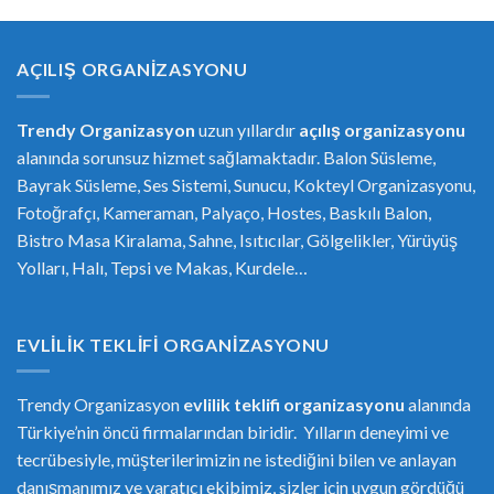
AÇILIŞ ORGANIZASYONU
Trendy Organizasyon
uzun yıllardır
açılış organizasyonu
alanında sorunsuz hizmet sağlamaktadır. Balon Süsleme,
Bayrak Süsleme, Ses Sistemi, Sunucu, Kokteyl Organizasyonu,
Fotoğrafçı, Kameraman, Palyaço, Hostes, Baskılı Balon,
Bistro Masa Kiralama, Sahne, Isıtıcılar, Gölgelikler, Yürüyüş
Yolları, Halı, Tepsi ve Makas, Kurdele…
EVLILIK TEKLIFI ORGANIZASYONU
Trendy Organizasyon
evlilik teklifi
or
ganizasyonu
alanında
Türkiye’nin öncü firmalarından biridir. Yılların deneyimi ve
tecrübesiyle, müşterilerimizin ne istediğini bilen ve anlayan
danışmanımız ve yaratıcı ekibimiz, sizler için uygun gördüğü