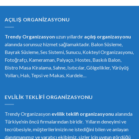
AÇILIŞ ORGANIZASYONU
Trendy Organizasyon
uzun yıllardır
açılış organizasyonu
alanında sorunsuz hizmet sağlamaktadır. Balon Süsleme,
Bayrak Süsleme, Ses Sistemi, Sunucu, Kokteyl Organizasyonu,
Fotoğrafçı, Kameraman, Palyaço, Hostes, Baskılı Balon,
Bistro Masa Kiralama, Sahne, Isıtıcılar, Gölgelikler, Yürüyüş
Yolları, Halı, Tepsi ve Makas, Kurdele…
EVLILIK TEKLIFI ORGANIZASYONU
Trendy Organizasyon
evlilik teklifi
or
ganizasyonu
alanında
Türkiye’nin öncü firmalarından biridir. Yılların deneyimi ve
tecrübesiyle, müşterilerimizin ne istediğini bilen ve anlayan
danışmanımız ve yaratıcı ekibimiz, sizler için uygun gördüğü