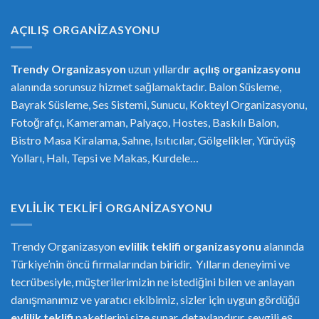
AÇILIŞ ORGANIZASYONU
Trendy Organizasyon
uzun yıllardır
açılış organizasyonu
alanında sorunsuz hizmet sağlamaktadır. Balon Süsleme,
Bayrak Süsleme, Ses Sistemi, Sunucu, Kokteyl Organizasyonu,
Fotoğrafçı, Kameraman, Palyaço, Hostes, Baskılı Balon,
Bistro Masa Kiralama, Sahne, Isıtıcılar, Gölgelikler, Yürüyüş
Yolları, Halı, Tepsi ve Makas, Kurdele…
EVLILIK TEKLIFI ORGANIZASYONU
Trendy Organizasyon
evlilik teklifi
or
ganizasyonu
alanında
Türkiye’nin öncü firmalarından biridir. Yılların deneyimi ve
tecrübesiyle, müşterilerimizin ne istediğini bilen ve anlayan
danışmanımız ve yaratıcı ekibimiz, sizler için uygun gördüğü
evlilik teklifi
paketlerini size sunar, detaylandırır, sevgili eş