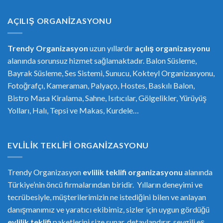
AÇILIŞ ORGANIZASYONU
Trendy Organizasyon
uzun yıllardır
açılış organizasyonu
alanında sorunsuz hizmet sağlamaktadır. Balon Süsleme,
Bayrak Süsleme, Ses Sistemi, Sunucu, Kokteyl Organizasyonu,
Fotoğrafçı, Kameraman, Palyaço, Hostes, Baskılı Balon,
Bistro Masa Kiralama, Sahne, Isıtıcılar, Gölgelikler, Yürüyüş
Yolları, Halı, Tepsi ve Makas, Kurdele…
EVLILIK TEKLIFI ORGANIZASYONU
Trendy Organizasyon
evlilik teklifi
or
ganizasyonu
alanında
Türkiye’nin öncü firmalarından biridir. Yılların deneyimi ve
tecrübesiyle, müşterilerimizin ne istediğini bilen ve anlayan
danışmanımız ve yaratıcı ekibimiz, sizler için uygun gördüğü
evlilik teklifi
paketlerini size sunar, detaylandırır, sevgili eş