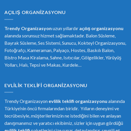
AÇILIŞ ORGANIZASYONU
Trendy Organizasyon
uzun yıllardır
açılış organizasyonu
alanında sorunsuz hizmet sağlamaktadır. Balon Süsleme,
Bayrak Süsleme, Ses Sistemi, Sunucu, Kokteyl Organizasyonu,
Fotoğrafçı, Kameraman, Palyaço, Hostes, Baskılı Balon,
Bistro Masa Kiralama, Sahne, Isıtıcılar, Gölgelikler, Yürüyüş
Yolları, Halı, Tepsi ve Makas, Kurdele…
EVLILIK TEKLIFI ORGANIZASYONU
Trendy Organizasyon
evlilik teklifi
or
ganizasyonu
alanında
Türkiye’nin öncü firmalarından biridir. Yılların deneyimi ve
tecrübesiyle, müşterilerimizin ne istediğini bilen ve anlayan
danışmanımız ve yaratıcı ekibimiz, sizler için uygun gördüğü
evlilik teklifi
paketlerini size sunar, detaylandırır, sevgili eş